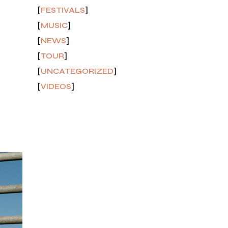
(7)
FESTIVALS
(9)
MUSIC
(4)
NEWS
(3)
TOUR
verra
(1)
UNCATEGORIZED
modo
(3)
VIDEOS
massa
.