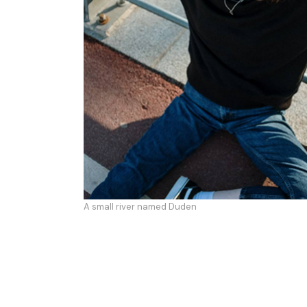
A small river named Duden
Morbi tincidunt ornare massa eget egest
fermentum dui faucibus in. Egestas pr
vitae congue eu consequat ac felis don