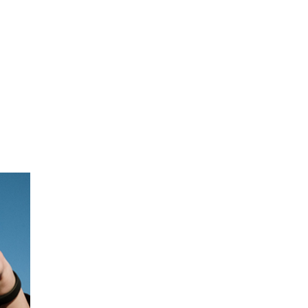
risque
rra
massa
dui
per a