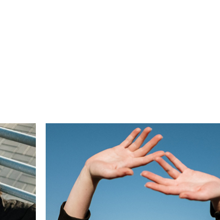
 egestas. In nisl nisi scelerisque eu ultrices. Scele
etium aenean pharetra magna ac placerat. Lacus vive
ec et. Velit scelerisque in dictum non consectetur.
cenas pharetra convallis. Facilisis mauris sit amet 
 Mattis rhoncus urna neque viverra justo nec ultrices 
ra orci sagittis eu volutpat odio. Commodo ullamcor
o odio aenean.