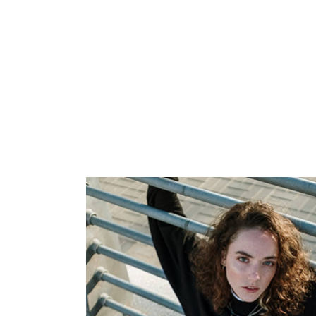
bovum.Morbi tincidunt ornare massa eget
fermentum dui faucibus in. Egestas pr
vitae congue eu consequat ac felis don
Malesuada fames ac turpis egestas mae
vitae tortor condimentum lacinia quis.
sapien. Faucibus in ornare quam viver
lacus vestibulum. Morbi quis commod