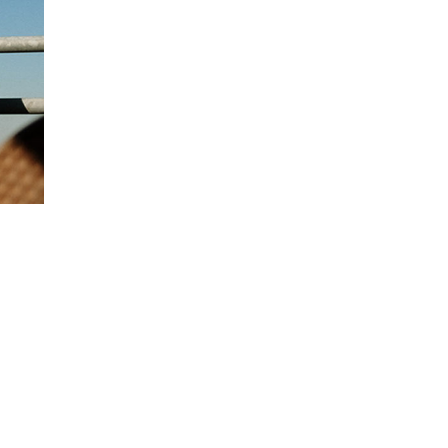
ad
fecto