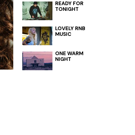
READY FOR
TONIGHT
LOVELY RNB
MUSIC
ONE WARM
NIGHT
TAG
ART
ARTIST
BAND
CONCERTS
EVENTS
FESTIVALS
INTERVIEW
am