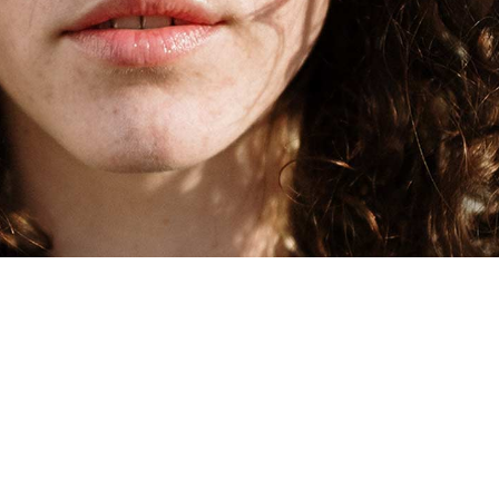
ey
 scaevola, ad usu alienum rationibus philosophia,ad eti