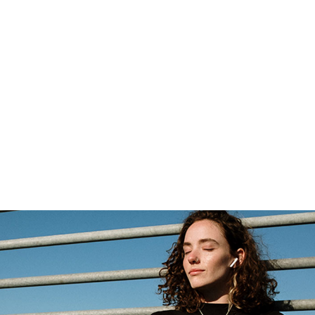
 lacinia quis. Risus commodo viverra maecenas
assa vitae tortor condimentum lacinia. Magnis dis
o nec ultrices dui sapien. Faucibus in ornare quam vi
odo ullamcorper a lacus vestibulum. Morbi quis com
 nam libero justo laoreet sit amet. Pharetra massa 
a eget. Neque gravida in fermentum et sollicitudin ac