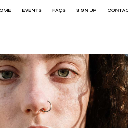
OME
EVENTS
FAQS
SIGN UP
CONTA
IMPR
AGBs
IMPRES
DATE
AGBs
DATENS