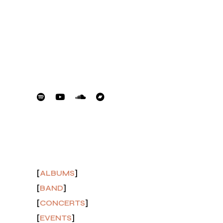
LIVE
MUSIC
NEWS
 Sit
PERFORMANCE
SOUNDCLOUD
VIDEOS
t sea
 eget
um
FOLLOW
lit
rna
pat
mper.
CATEGORY
(7)
ALBUMS
(3)
BAND
t.
(4)
CONCERTS
(3)
EVENTS
s sit