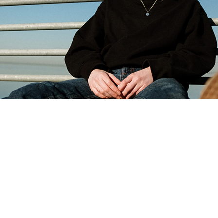
fav drummer?
am scaevola, ad usu alienum rationibus philosophia,
ation mucius dolorem pro in, te tamquam molestie
eum diceret probatus. Ut qui case verterem, simul per
t tibique ali quenean lor. loremispum dolresr