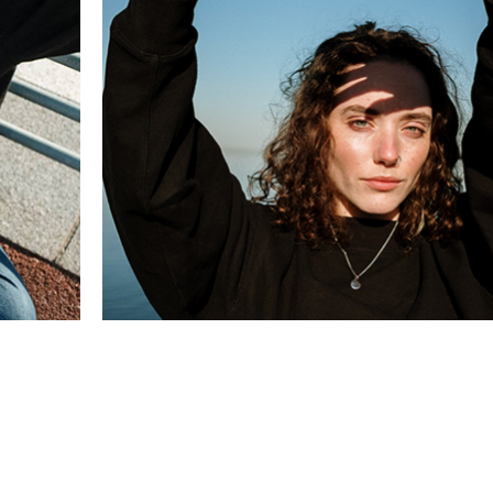
as. In nisl nisi scelerisque eu ultrices. Scelerisque
etium aenean pharetra magna ac placerat. Lacus vive
ec et. Velit scelerisque in dictum non consectetur.