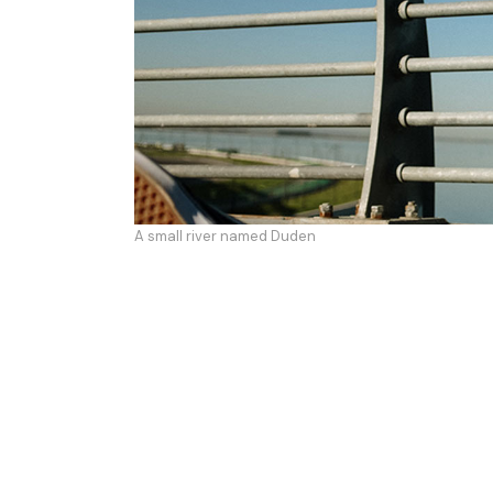
A small river named Duden
do you have 
Lorem ipsum dolor sit amet, id duo di
etiam corrumpit interpretaris eum. T
imperdiet cum. Sit quis ubique ei, in 
qualisque mea ei. At sea utamur fuisse