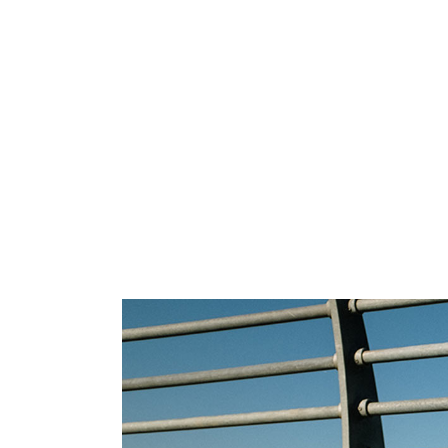
amet massa vitae tortor condimentum
accumsan lacus vel. Mauris sit amet m
parturient montes nascetur ridic.
Mattis rhoncus urna neque viverra just
orci sagittis eu volutpat odio. Comm
odio aenean. Consequat semper viverra
ultricies mi quis hendrerit dolor magn
Amet commodo nulla facilisi nullam.