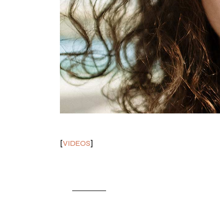
VIDEOS
The Journ
by
kg12345
Juni 24, 2021
Lorem ipsum dolor sit amet, id duo diam