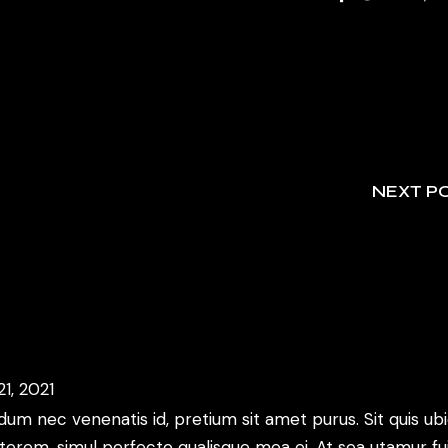
NEXT P
21, 2021
rdum nec venenatis id, pretium sit amet purus. Sit quis ub
rterem, simul perfecto qualisque mea ei. At sea utamur fu