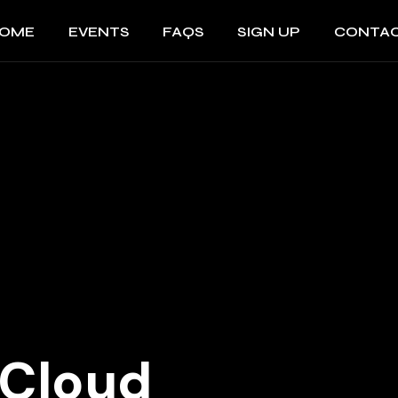
OME
EVENTS
FAQS
SIGN UP
CONTA
IMPR
AGBs
IMPRES
DATE
AGBs
DATENS
 Cloud