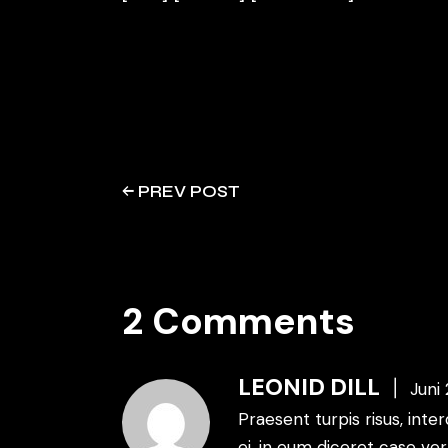
PREV POST
2 Comments
LEONID DILL
Juni 
Praesent turpis risus, inte
ei, in eum diceret case ve