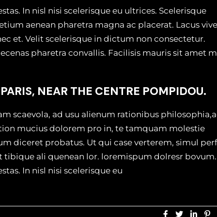
as. In nisl nisi scelerisque eu ultrices. Scelerisque
etium aenean pharetra magna ac placerat. Lacus vive
ec et. Velit scelerisque in dictum non consectetur.
cenas pharetra convallis. Facilisis mauris sit amet 
.
 PARIS, NEAR THE CENTRE POMPIDOU.
am scaevola, ad usu alienum rationibus philosophia,
ation mucius dolorem pro in, te tamquam molestie
eum diceret probatus. Ut qui case verterem, simul per
et tibique ali quenean lor. loremispum dolresr bovum.
as. In nisl nisi scelerisque eu