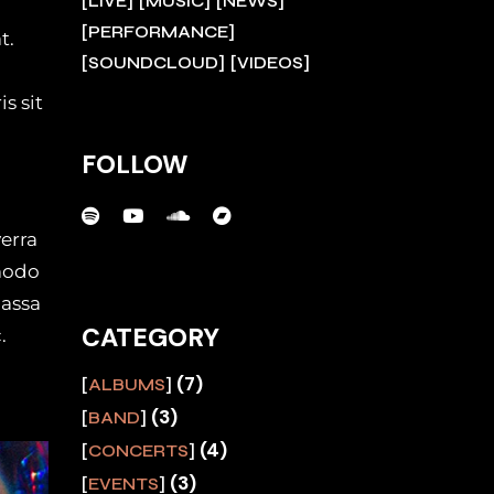
LIVE
MUSIC
NEWS
PERFORMANCE
t.
SOUNDCLOUD
VIDEOS
s sit
FOLLOW
verra
modo
massa
CATEGORY
.
(7)
ALBUMS
(3)
BAND
(4)
CONCERTS
(3)
EVENTS