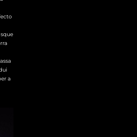
fecto
risque
rra
massa
dui
per a