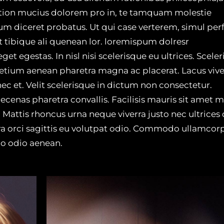
ation mucius dolorem pro in, te tamquam molestie
eum diceret probatus. Ut qui case verterem, simul per
t tibique ali quenean lor. loremispum dolresr
 egestas. In nisl nisi scelerisque eu ultrices. Scele
etium aenean pharetra magna ac placerat. Lacus vive
ec et. Velit scelerisque in dictum non consectetur.
cenas pharetra convallis. Facilisis mauris sit amet 
 Mattis rhoncus urna neque viverra justo nec ultrices 
ra orci sagittis eu volutpat odio. Commodo ullamcor
o odio aenean.