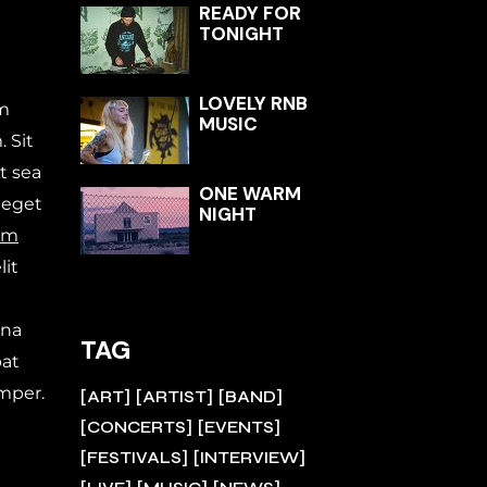
READY FOR
TONIGHT
LOVELY RNB
am
MUSIC
 Sit
t sea
ONE WARM
 eget
NIGHT
um
lit
rna
TAG
pat
mper.
ART
ARTIST
BAND
CONCERTS
EVENTS
FESTIVALS
INTERVIEW