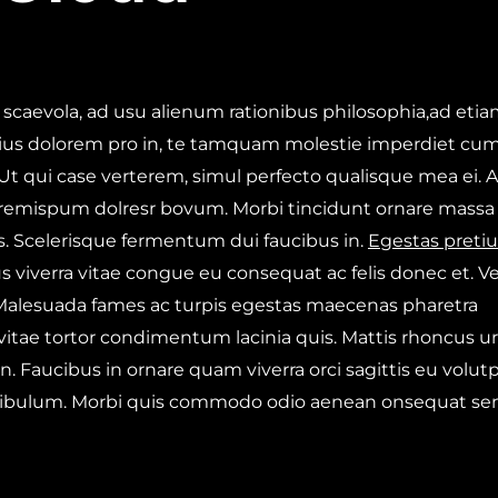
 scaevola, ad usu alienum rationibus philosophia,ad eti
ius dolorem pro in, te tamquam molestie imperdiet cum.
 Ut qui case verterem, simul perfecto qualisque mea ei. A
 loremispum dolresr bovum. Morbi tincidunt ornare massa
ces. Scelerisque fermentum dui faucibus in.
Egestas preti
 viverra vitae congue eu consequat ac felis donec et. Ve
 Malesuada fames ac turpis egestas maecenas pharetra
a vitae tortor condimentum lacinia quis. Mattis rhoncus u
en. Faucibus in ornare quam viverra orci sagittis eu volut
tibulum. Morbi quis commodo odio aenean onsequat se