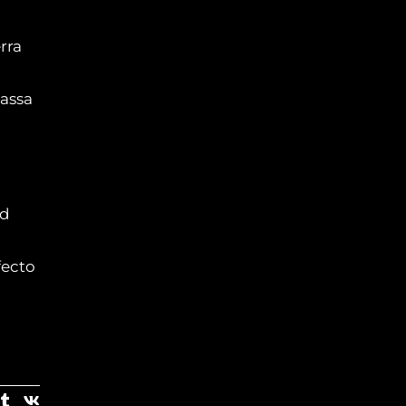
rra
massa
ad
fecto