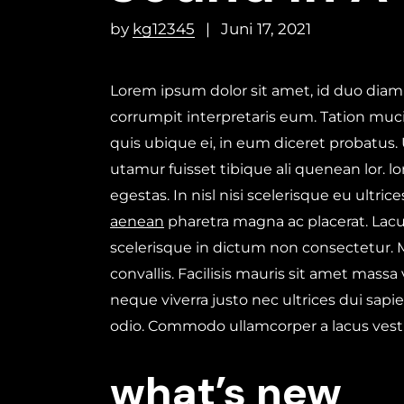
by
kg12345
Juni 17, 2021
Lorem ipsum dolor sit amet, id duo diam
corrumpit interpretaris eum. Tation muc
quis ubique ei, in eum diceret probatus.
utamur fuisset tibique ali quenean lor.
egestas. In nisl nisi scelerisque eu ultri
aenean
pharetra magna ac placerat. Lacus
scelerisque in dictum non consectetur.
convallis. Facilisis mauris sit amet mass
neque viverra justo nec ultrices dui sapi
odio. Commodo ullamcorper a lacus ves
what’s new