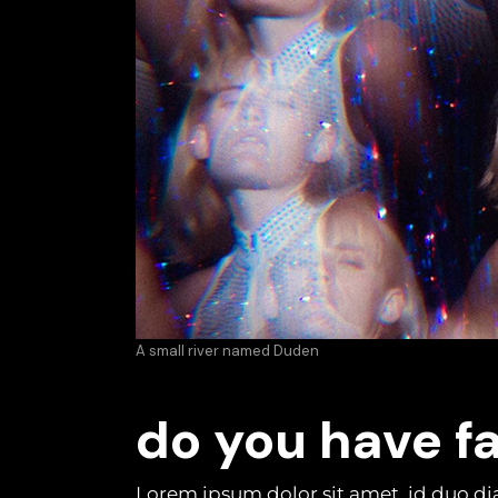
A small river named Duden
do you have 
Lorem ipsum dolor sit amet, id duo di