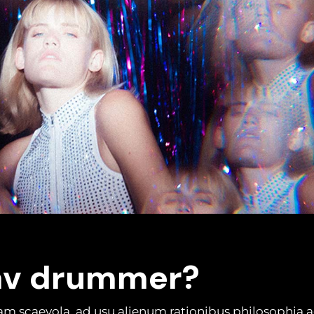
fav drummer?
am scaevola, ad usu alienum rationibus philosophia,