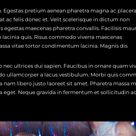
n. Egestas pretium aenean pharetra magna ac placera
t ac felis donec et. Velit scelerisque in dictum non
 egestas maecenas pharetra convallis. Facilisis mauri
 lacinia quis. Risus commodo viverra maecenas
assa vitae tortor condimentum lacinia. Magnis dis
o nec ultrices dui sapien. Faucibus in ornare quam vi
odo ullamcorper a lacus vestibulum. Morbi quis com
 nam libero justo laoreet sit amet. Pharetra massa 
a eget. Neque gravida in fermentum et sollicitudin ac