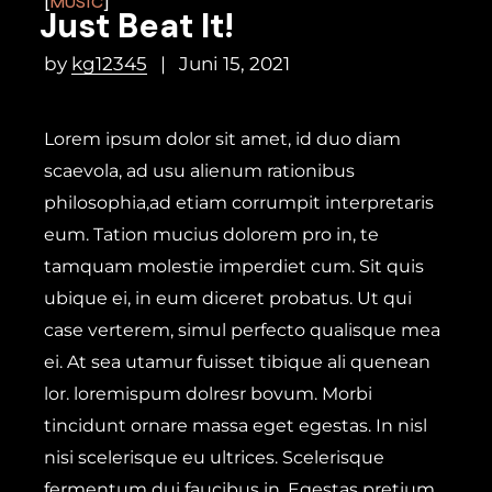
MUSIC
Just Beat It!
by
kg12345
Juni 15, 2021
Lorem ipsum dolor sit amet, id duo diam
scaevola, ad usu alienum rationibus
philosophia,ad etiam corrumpit interpretaris
eum. Tation mucius dolorem pro in, te
tamquam molestie imperdiet cum. Sit quis
ubique ei, in eum diceret probatus. Ut qui
case verterem, simul perfecto qualisque mea
ei. At sea utamur fuisset tibique ali quenean
lor. loremispum dolresr bovum. Morbi
tincidunt ornare massa eget egestas. In nisl
nisi scelerisque eu ultrices. Scelerisque
fermentum dui faucibus in.
Egestas pretium