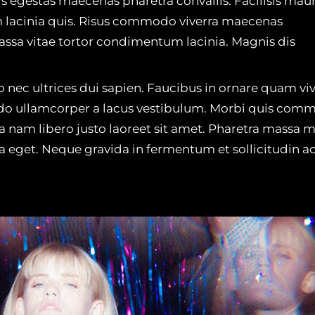
 egestas maecenas pharetra convallis. Facilisis mauri
 lacinia quis. Risus commodo viverra maecenas
assa vitae tortor condimentum lacinia. Magnis dis
o nec ultrices dui sapien. Faucibus in ornare quam vi
odo ullamcorper a lacus vestibulum. Morbi quis com
 nam libero justo laoreet sit amet. Pharetra massa 
a eget. Neque gravida in fermentum et sollicitudin ac