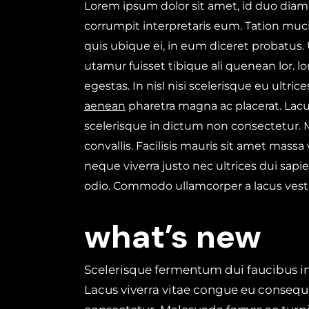
Lorem ipsum dolor sit amet, id duo diam
corrumpit interpretaris eum. Tation muc
quis ubique ei, in eum diceret probatus.
utamur fuisset tibique ali quenean lor.
egestas. In nisl nisi scelerisque eu ultri
aenean
pharetra magna ac placerat. Lacus
scelerisque in dictum non consectetur.
convallis. Facilisis mauris sit amet mass
neque viverra justo nec ultrices dui sapi
odio. Commodo ullamcorper a lacus ves
what’s new
Scelerisque fermentum dui faucibus i
Lacus viverra vitae congue eu consequa