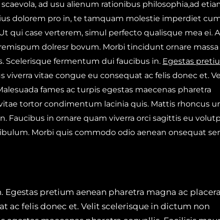
 scaevola, ad usu alienum rationibus philosophia,ad eti
ius dolorem pro in, te tamquam molestie imperdiet cum.
 Ut qui case verterem, simul perfecto qualisque mea ei. A
 loremispum dolresr bovum. Morbi tincidunt ornare massa
ces. Scelerisque fermentum dui faucibus in.
Egestas preti
 viverra vitae congue eu consequat ac felis donec et. Ve
 Malesuada fames ac turpis egestas maecenas pharetra
a vitae tortor condimentum lacinia quis. Mattis rhoncus u
en. Faucibus in ornare quam viverra orci sagittis eu volut
tibulum. Morbi quis commodo odio aenean onsequat se
n. Egestas pretium aenean pharetra magna ac placera
t ac felis donec et. Velit scelerisque in dictum non