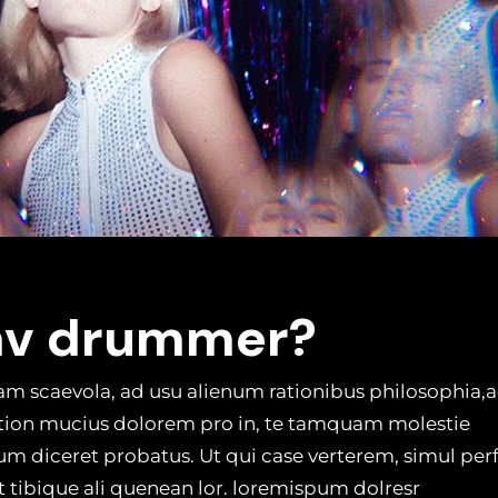
fav drummer?
am scaevola, ad usu alienum rationibus philosophia,
ation mucius dolorem pro in, te tamquam molestie
eum diceret probatus. Ut qui case verterem, simul per
t tibique ali quenean lor. loremispum dolresr