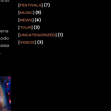
s sit
(7)
FESTIVALS
(9)
MUSIC
(4)
NEWS
(3)
TOUR
verra
(1)
UNCATEGORIZED
modo
(3)
VIDEOS
massa
.