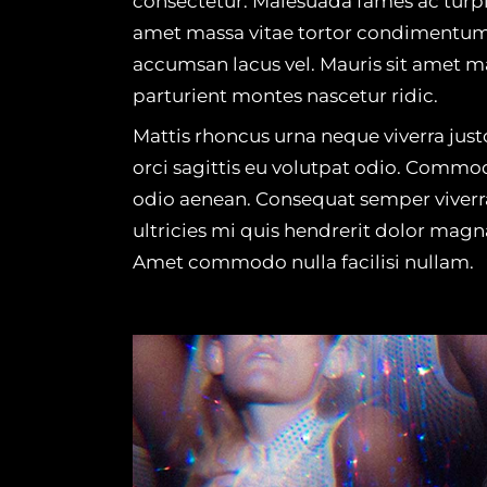
consectetur. Malesuada fames ac turpis
amet massa vitae tortor condimentum
accumsan lacus vel. Mauris sit amet m
parturient montes nascetur ridic.
Mattis rhoncus urna neque viverra just
orci sagittis eu volutpat odio. Comm
odio aenean. Consequat semper viverra
ultricies mi quis hendrerit dolor magn
Amet commodo nulla facilisi nullam.