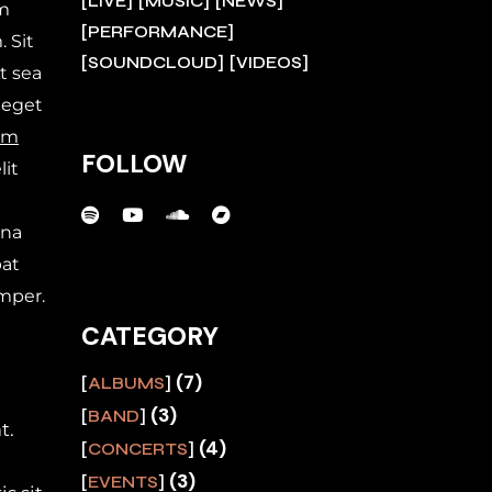
LIVE
MUSIC
NEWS
am
PERFORMANCE
 Sit
SOUNDCLOUD
VIDEOS
t sea
 eget
um
FOLLOW
lit
rna
pat
mper.
CATEGORY
(7)
ALBUMS
(3)
BAND
t.
(4)
CONCERTS
(3)
EVENTS