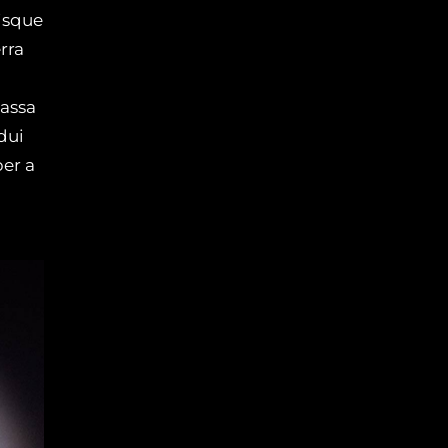
risque
rra
massa
dui
per a