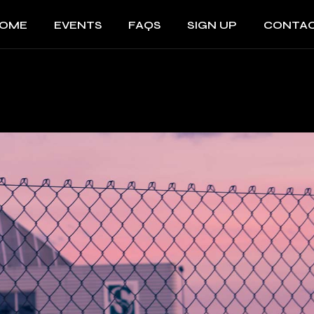
OME
EVENTS
FAQS
SIGN UP
CONTA
IMPR
AGBs
IMPRES
DATE
AGBs
DATENS