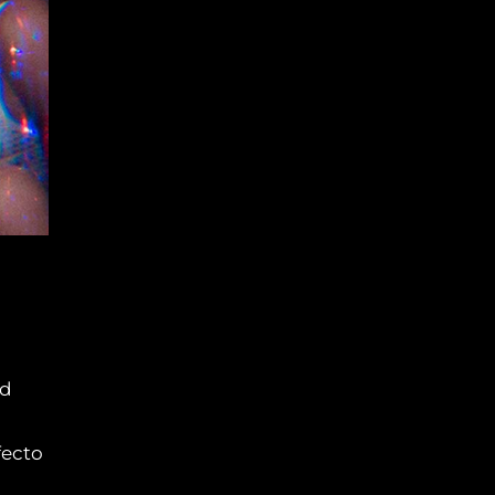
ad
fecto