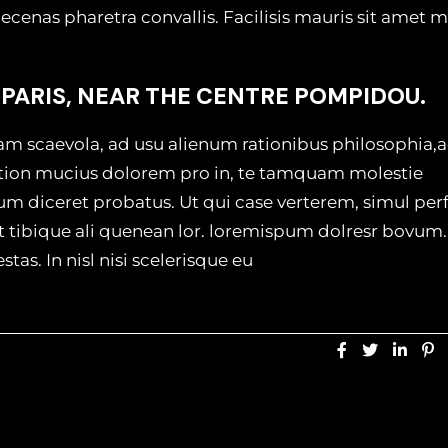
cenas pharetra convallis. Facilisis mauris sit amet 
.
 PARIS, NEAR THE CENTRE POMPIDOU.
am scaevola, ad usu alienum rationibus philosophia,
ation mucius dolorem pro in, te tamquam molestie
eum diceret probatus. Ut qui case verterem, simul per
et tibique ali quenean lor. loremispum dolresr bovum.
as. In nisl nisi scelerisque eu